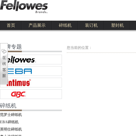
首页
产品展示
碎纸机
装订机
塑封机
111
品牌专题
您当前的位置：
碎纸机
范罗士碎纸机
EBA碎纸机
英明仕碎纸机