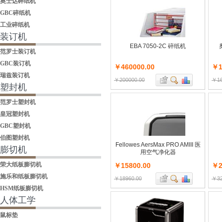
奥士达碎纸机
GBC碎纸机
工业碎纸机
装订机
EBA 7050-2C 碎纸机
范罗士装订机
GBC装订机
￥460000.00
￥1
瑞兹装订机
￥200000.00
￥16
塑封机
范罗士塑封机
皇冠塑封机
GBC塑封机
伯图塑封机
Fellowes AersMax PRO AMIII 医
膨切机
用空气净化器
荣大纸板膨切机
￥15800.00
￥2
施乐和纸板膨切机
￥18960.00
￥32
HSM纸板膨切机
人体工学
鼠标垫