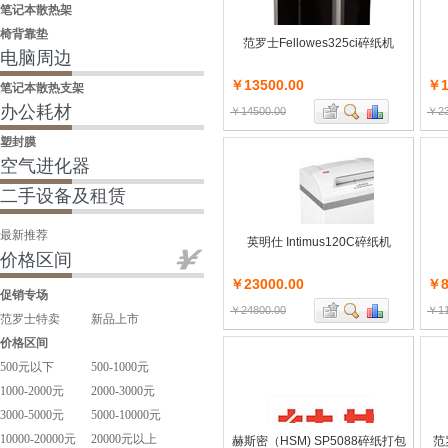
笔记本散热架
椅背靠垫
范罗士Fellowes325ci碎纸机
电脑周边
￥13500.00
￥1
笔记本散热支架
办公耗材
￥14500.00
￥23
塑封膜
空气进化器
二手设备及租赁
最新推荐
英明仕 Intimus120C碎纸机
价格区间
￥23000.00
￥8
促销专场
￥24800.00
￥11
范罗士特卖
新品上市
价格区间
500元以下
500-1000元
1000-2000元
2000-3000元
3000-5000元
5000-10000元
10000-20000元
20000元以上
赫斯密（HSM) SP5088碎纸打包
范