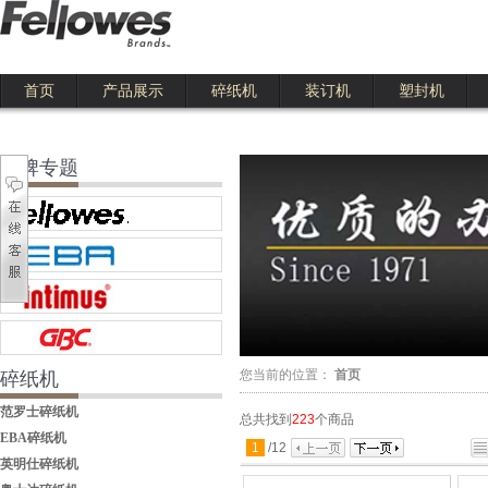
首页
产品展示
碎纸机
装订机
塑封机
111
品牌专题
您当前的位置：
首页
碎纸机
范罗士碎纸机
总共找到
223
个商品
EBA碎纸机
1
/
12
英明仕碎纸机