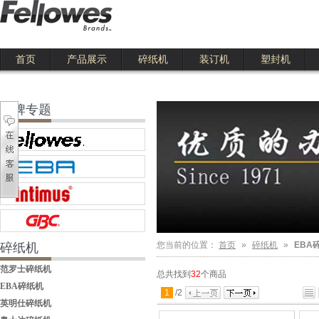
首页
产品展示
碎纸机
装订机
塑封机
111
品牌专题
您当前的位置：
首页
»
碎纸机
»
EBA
碎纸机
范罗士碎纸机
总共找到
32
个商品
EBA碎纸机
1
/
2
英明仕碎纸机