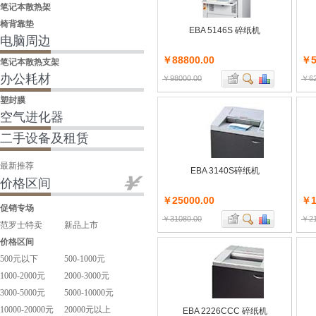
笔记本散热架
椅背靠垫
EBA 5146S 碎纸机
电脑周边
￥88800.00
￥5
笔记本散热支架
办公耗材
￥98000.00
￥62
塑封膜
空气进化器
二手设备及租赁
最新推荐
EBA 3140S碎纸机
价格区间
￥25000.00
￥1
促销专场
￥31080.00
￥21
范罗士特卖
新品上市
价格区间
500元以下
500-1000元
1000-2000元
2000-3000元
3000-5000元
5000-10000元
10000-20000元
20000元以上
EBA 2226CCC 碎纸机